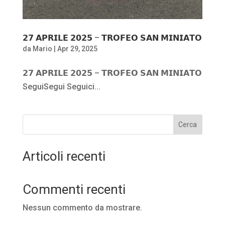
𝟮𝟳 𝗔𝗣𝗥𝗜𝗟𝗘 𝟮𝟬𝟮𝟱 – 𝗧𝗥𝗢𝗙𝗘𝗢 𝗦𝗔𝗡 𝗠𝗜𝗡𝗜𝗔𝗧𝗢
da
Mario
|
Apr 29, 2025
𝟮𝟳 𝗔𝗣𝗥𝗜𝗟𝗘 𝟮𝟬𝟮𝟱 – 𝗧𝗥𝗢𝗙𝗘𝗢 𝗦𝗔𝗡 𝗠𝗜𝗡𝗜𝗔𝗧𝗢
SeguiSegui Seguici...
Cerca
Articoli recenti
Commenti recenti
Nessun commento da mostrare.