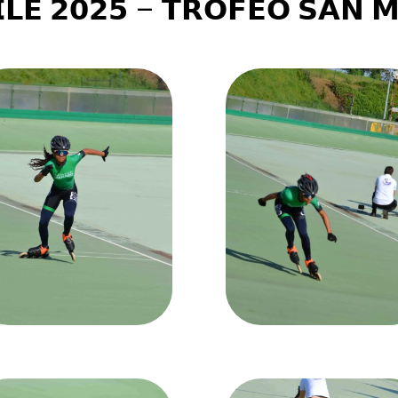
𝗜𝗟𝗘 𝟮𝟬𝟮𝟱 – 𝗧𝗥𝗢𝗙𝗘𝗢 𝗦𝗔𝗡 𝗠