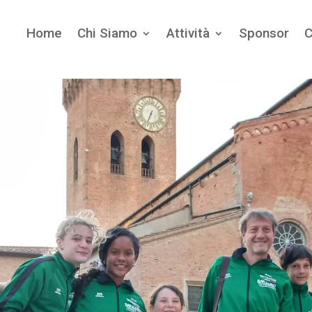
Home
Home
Chi Siamo
Chi Siamo
Attività
Attività
Sponsor
Sponsor
C
C