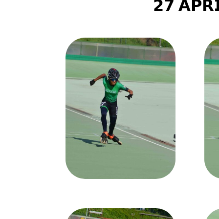
𝟮𝟳 𝗔𝗣𝗥