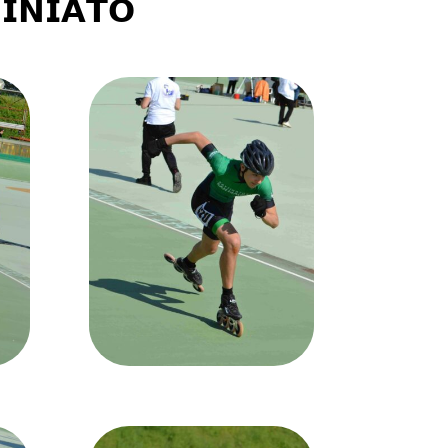
𝗜𝗡𝗜𝗔𝗧𝗢