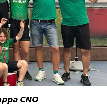
𝙖𝙥𝙥𝙖 𝘾𝙉𝙊