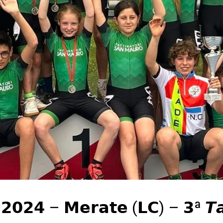
 𝟮𝟬𝟮𝟰 – 𝗠𝗲𝗿𝗮𝘁𝗲 (𝗟𝗖) – 𝟯ª 𝙏