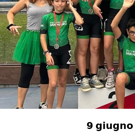
𝟵 𝗴𝗶𝘂𝗴𝗻