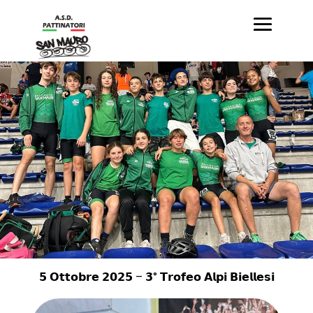
𝟱 𝗢𝘁𝘁𝗼𝗯𝗿𝗲 𝟮𝟬𝟮𝟱 – 𝟯° 𝗧𝗿𝗼𝗳𝗲𝗼 𝗔𝗹𝗽𝗶 𝗕𝗶𝗲𝗹𝗹𝗲𝘀𝗶