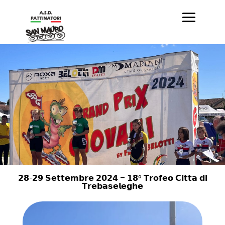
𝟮𝟴-𝟮𝟵 𝗦𝗲𝘁𝘁𝗲𝗺𝗯𝗿𝗲 𝟮𝟬𝟮𝟰 – 𝟭𝟴º 𝗧𝗿𝗼𝗳𝗲𝗼 𝗖𝗶𝘁𝘁𝗮 𝗱𝗶
𝗧𝗿𝗲𝗯𝗮𝘀𝗲𝗹𝗲𝗴𝗵𝗲