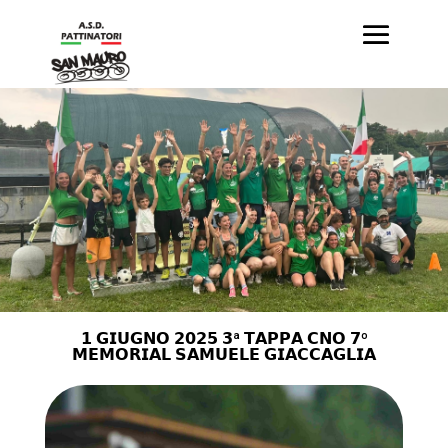
𝟭 𝗚𝗜𝗨𝗚𝗡𝗢 𝟮𝟬𝟮𝟱 𝟯ª 𝗧𝗔𝗣𝗣𝗔 𝗖𝗡𝗢 𝟳º
𝗠𝗘𝗠𝗢𝗥𝗜𝗔𝗟 𝗦𝗔𝗠𝗨𝗘𝗟𝗘 𝗚𝗜𝗔𝗖𝗖𝗔𝗚𝗟𝗜𝗔